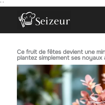
Aller
"
"
au
contenu
Ce fruit de fêtes devient une min
plantez simplement ses noyaux a