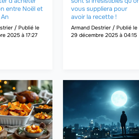
ter d’acheter
sont si irrésistibles qu’o
n entre Noël et
vous suppliera pour
 An
avoir la recette !
strier
/
Armand Destrier
/
e 2025 à 17:27
29 décembre 2025 à 04:15