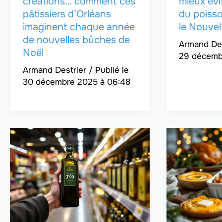
créations… comment ces
mieux évi
pâtissiers d’Orléans
du poisso
imaginent chaque année
le Nouvel
de nouvelles bûches de
Armand De
Noël
29 décembr
Armand Destrier
/
30 décembre 2025 à 06:48