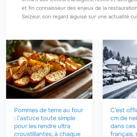
et fin connaisseur des enjeux de la restauration
Seizeur, son regard aiguisé sur une actualité c
Pommes de terre au four
C’est offi
: l’astuce toute simple
cm de ne
pour les rendre ultra
dans ces 
croustillantes, à chaque
français,