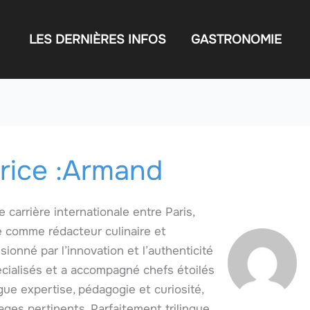
LES DERNIÈRES INFOS
GASTRONOMIE
rice :Armand
 carrière internationale entre Paris,
é comme rédacteur culinaire et
onné par l’innovation et l’authenticité
pécialisés et a accompagné chefs étoilés
ue expertise, pédagogie et curiosité,
ages pertinents. Parfaitement trilingue