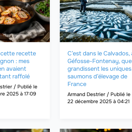
é cette recette
C’est dans le Calvados, 
mignon : mes
Géfosse-Fontenay, que
’en avaient
grandissent les uniques
tant raffolé
saumons d’élevage de
France
strier
/
re 2025 à 17:09
Armand Destrier
/
22 décembre 2025 à 04:21