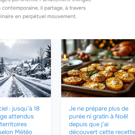
 contemporaine, il partage, à travers
ulinaire en perpétuel mouvement.
ciel : jusqu’à 18
Je ne prépare plus de
ige attendus
purée ni gratin à Noël
territoires
depuis que j’ai
 selon Météo
découvert cette recett