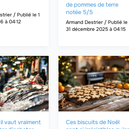
de pommes de terre
notée 5/5
strier
/
1
26 à 04:12
Armand Destrier
/
31 décembre 2025 à 04:15
il vaut vraiment
Ces biscuits de Noël